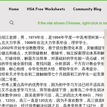
Home
HSA Free Worksheets
Community Blog
If the site shows Chinese, right‑click to 
吴绍江老师，男，1974年生，是1994年平度一中高考理科第一
入北大力学系，1998年在北大力学系毕业，理学学士。
从2002年开始专业教数理化，善于抓住数理化本质，灵敏捕捉学
关键点和难点，大胆突破教材、教辅书，独立探索理论体系和解
法。打破传统，解题方法简单，对基础好的学生能一语点破，对
般的学生做全面扫描，查找问题，分析原因，千方百计教会学生
细致，耐心热情，令学生恍然大悟，帮助学生中、高考提分。
曾经有天才学生在初二接触物理七个月就跟初三的学生一起竞赛
全国二等奖。
一些考上重点高中的优秀学生，因为初中学习方法已经不适应高
己又不会改变学习方法，而导致成绩下滑，如青岛二中学生胡冰
期末数学39分，跟吴老师学习后，高二的四次大考:69分，79分，
分，123分。高三一直是120左右，因为不喜欢数学，高三摸底时
还考过95分，经过排查解决问题之后，高考竟然考了137分，是