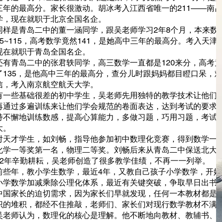
三年的最高分。家长很激动。胡冰考入江西省唯一的211——南
学，现在就职于北京全国名企。
同样是青岛二中的董一涵同学，跟吴老师学习2年8个月，本来数
95~115，高考数学竟然141，是她高中三年的最高分。考入天津
现在就职于青岛全国名企。
还有青岛二中的张君轶同学，高三数学一直都是120来分，高考
了135，是他高中三年的最高分，查分儿时跟妈妈都目瞪口呆，
信，考入南京航空航天大学。
有一些基础很差的初中学生，吴老师先用独特的教学技术让他们
再通过多遍训练来让他们学会规范的卷面表达，达到考试的要求
持不懈地训练数感，提高心算能力，多做习题，巧用习题，考试
大。
对天才学生，如刘畅，指导他参加初中数理化竞赛，得到数学一
化学一等奖第一名，物理二等奖。刘畅后来从青岛二中保送北大
22年辛勤耕耘，吴老师创造了很多教学佳绩，不再一一列举。
前些年，教小学生数学，最近4年，又教自己孩子小学数学，开始
小学数学加减乘除公理化体系，最近有关键突破，争取早日出书
中国家长的迫切需求，因为家长们早就发现，任何一本教材都是
识的堆积，都经不住推敲，老师们、家长们对现行数学教材不满
吴老师认为，数理化的核心是理解。他不断地向教材、教辅书、