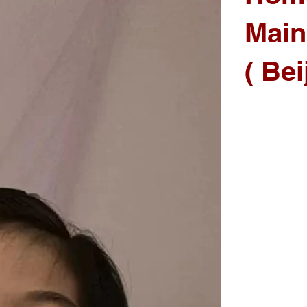
Main
( Be