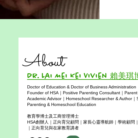
About
Dr. Lai Mei Kei Vivien 賴美
Doctor of Education & Doctor of Business Administration
Copyright © 2025
Founder of HSA｜Positive Parenting Consultant｜Parent
Academic Advisor｜Homeschool Researcher & Author｜Sp
Parenting & Homeschool Education
教育學博士及工商管理博士
HSA創辦人｜正向育兒顧問｜家長心靈導航師｜學術顧問
｜正向育兒與在家教育講者