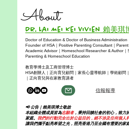
About
Dr. Lai Mei Kei Vivien 賴美
Doctor of Education & Doctor of Business Administration
Copyright © 2025
Founder of HSA｜Positive Parenting Consultant｜Parent
Academic Advisor｜Homeschool Researcher & Author｜Sp
Parenting & Homeschool Education
教育學博士及工商管理博士
HSA創辦人｜正向育兒顧問｜家長心靈導航師｜學術顧問
｜正向育兒與在家教育講者
信報報導
📢 公告｜賴美琪博士敬啟
本組織全體成員皆為
志願者
，秉持回饋社會的初心，致力
家庭。
我們的行動完全出於公益目的，絕不涉及任何個人
讓我們攜手點亮希望之光，照亮香港乃至全國有需要的家