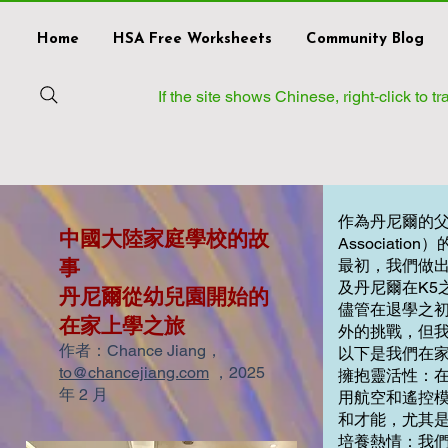
Home
HSA Free Worksheets
Community Blog
If the site shows Chinese, right‑click to 
作為丹尼爾的父母
中國大陸家庭學校的故
Associat
事
最初，我們做
及丹尼爾在K5
丹尼爾從幼兒園開始的
儘管在退學之
在家上學之旅
外的挑戰，但
作者：Chance Jiang，
以下是我們在
to@chancejiang.com
，2025
擁抱靈活性：
年 2 月
用航空和遙控
和才能，尤其
培養熱情：我