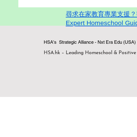
尋求在家教育專業支援？歡迎
Expert Homeschool Guid
HSA's Strategic Alliance - Nxt Era
HSA.hk – Leading Homeschool & Positive