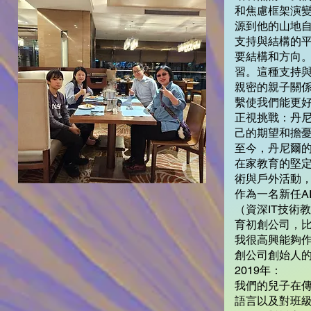
和焦慮框架演
源到他的山地
支持與結構的
要結構和方向。
習。這種支持
親密的親子關
繫使我們能更
正視挑戰：丹
己的期望和擔
至今，丹尼爾
在家教育的堅
術與戶外活動
作為一名新任A
（資深IT技術
育初創公司，比如i
我很高興能夠作
創公司創始人的
2019年：
我們的兒子在
語言以及對班