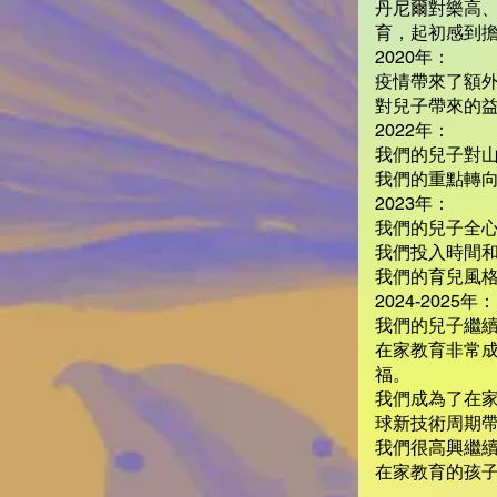
丹尼爾對樂高、
育，起初感到
2020年：
疫情帶來了額
對兒子帶來的
2022年：
我們的兒子對
我們的重點轉
2023年：
我們的兒子全
我們投入時間和
我們的育兒風
2024-2025年：
我們的兒子繼
在家教育非常
福。
我們成為了在家
球新技術周期
我們很高興繼續
在家教育的孩