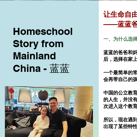
让生命自
——蓝蓝
Homeschool
一、为什么选
Story from
Mainland
蓝蓝的爸爸和
后，选择在家
China - 蓝蓝
一个最简单的
会再带自己的
中国的公立教
的人生，并没
次进入这个教
所以，现在遇到
出现了某些特