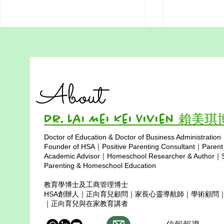
在家教育的藝術：成功、幸福
家庭教育的
與終身學習的平衡
定的心態
About
當一位成功的在家教育者，關鍵在
總結: 家庭
於找到成功與幸福的平衡。教育不
一個共同成長
僅僅是知識的傳授，更是塑造孩子
Dr. Lai Mei Kei Vivien 賴美
未來的過程，而這一切都始於在家
教育者自身的穩定與成長。 在家
Doctor of Education & Doctor of Business Administration
教育者需要先達成個人平衡，包括
Copyright © 2025
Founder of HSA｜Positive Parenting Consultant｜Parent
心理健康、財務獨立、持續學習以
Academic Advisor｜Homeschool Researcher & Author｜Sp
及情感上的穩定，才能營造一個充
Parenting & Homeschool Education
滿啟發性的家庭和教育環境。教育
教育學博士及工商管理博士
不...
HSA創辦人｜正向育兒顧問｜家長心靈導航師｜學術顧問
｜正向育兒與在家教育講者