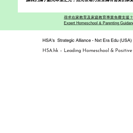
尋求在家教育及家庭教育專業免費支援？歡迎
Expert Homeschool & Parenting Guidanc
HSA's Strategic Alliance - Nxt Era
HSA.hk – Leading Homeschool & Positive