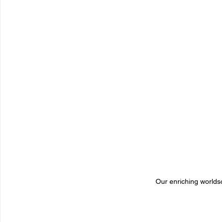
Our enriching worldsc