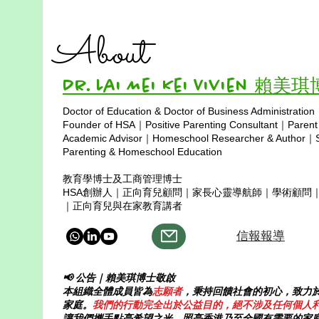
(僅限在家教育學生及輟學生報
分：缺乏社
名)
About
賴博士的免費 IGCSE 數學課程
在家教育與社
常誤解的問題
Dr. Lai Mei Kei Vivien 賴美
Doctor of Education & Doctor of Business Administration
Copyright © 2025
Founder of HSA｜Positive Parenting Consultant｜Parent
Academic Advisor｜Homeschool Researcher & Author｜Sp
Parenting & Homeschool Education
教育學博士及工商管理博士
HSA創辦人｜正向育兒顧問｜家長心靈導航師｜學術顧問
｜正向育兒與在家教育講者
信報報導
📢 公告｜賴美琪博士敬啟
本組織全體成員皆為
志願者
，秉持回饋社會的初心，致力
家庭。
我們的行動完全出於公益目的，絕不涉及任何個人
讓我們攜手點亮希望之光，照亮香港乃至全國有需要的家