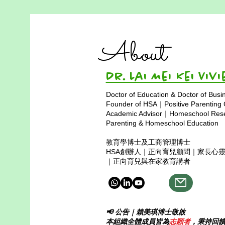
《古學俊博士，卓越的教育
者》
About
清晨的第一道光，照進他的教室
裡， 古學俊博士的聲音，像指南
針般堅定。 他看見每個孩子，都
Dr. Lai Mei Kei 
藏著一片天空， 一句鼓勵、一個
眼神，就能點亮夢想的火種。 古
Doctor of Education & Doctor of Busi
學俊博士，你是那道光， 帶著智
Founder of HSA｜Positive Parenting
慧與溫柔，照亮前方。 古學俊博
Academic Advisor｜Homeschool Resea
士，你的心多堅強， 用一生去相
Parenting & Homeschool Education
信教育能改變世界的模樣。 他說
教育學博士及工商管理博士
學習不是比賽，是一段旅程， 跌
HSA創辦人｜正向育兒顧問｜家長心
倒也算前進，迷路也能變成風景。
｜正向育兒與在家教育講者
他用耐心搭起橋樑，讓孩子跨越恐
懼， 在他的世
📢 公告｜賴美琪博士敬啟
本組織全體成員皆為
志願者
，秉持回