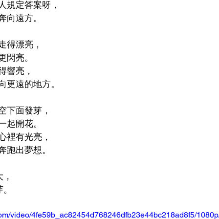
人規定答案呀，
奔向遠方。
走得漂亮，
更閃亮。
得響亮，
向更遠的地方。
空下面發芽，
一起開花。
心裡有光亮，
奔跑出夢想。
長大，
發芽。
ic.com/video/4fe59b_ac82454d768246dfb23e44bc218ad8f5/1080p