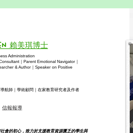
🎶《香港在家教育協會主題
教育
曲》
社會
慢慢學，慢慢飛， 孩子笑容是最
的教材。 在家庭
珍貴。 不比較，不怕累， 幸福在
我們
每天悄悄加倍。 陪著他們走過每
課室
Vivien 賴美琪博士
個季節， 看夢想在心裡慢慢浮
學計
現。 香港在家教育協會， 家庭一
不是
ness Administration
起向前飛。 自由學習，愛作後
式。 教育就是生活本身。孩子每
Copyright © 2025 hsa.com
 Consultant｜Parent Emotional Navigator｜
盾， 孩子的光芒照亮整個世界。
天所
rcher & Author｜Speaker on Positive
孩子的幸福，是我們心裡 最重
切，
要、最重要的關注位。 不必快，
方式
不必追， 跟著孩子的節奏向前。
何課
靈導航師｜學術顧問｜在家教育研究者及作者
每一步、每一天， 幸福就在我們
會，
身邊。 香港在家教育協會，
們帶
信報報導
饋社會的初心，致力於支援教育資源匱乏的學生與