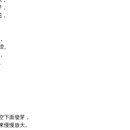
發芽，
火花，
，
證。
，
。
空下面發芽，
來慢慢放大。