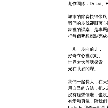
創作團隊：Dr Lai、Pa
城市的節奏快得像風
我們的步伐卻跟著心
家裡的課桌，是專屬
把每個夢想都點亮成
一步一步向前走，
好奇在心裡跳動。
世界太大等我探索，
光在眼底閃爍。
我們一起長大，在天
用自己的方法，把未
沒有鐘聲催啦，也沒
有愛和勇氣，陪我們
La‑la‑la 我們一起