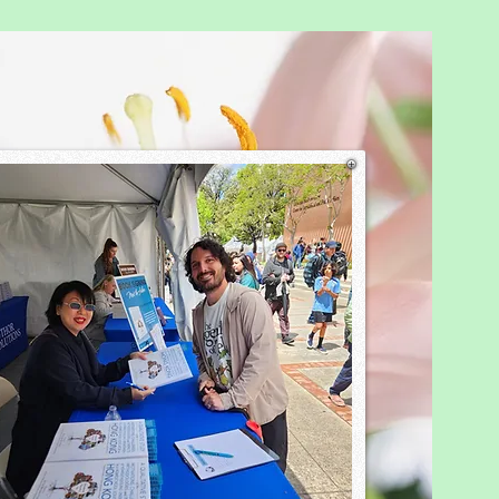
就是生活本身
是最好的學校，生活是最生動
教育的旅程中，
常常以為「教育」需要課本、
、練習冊，甚至一套完整的教
劃。但其實，教育的本質從來
一套制度，而是一種生活方
看見、所經歷、所感受的一
都在塑造他們的價值觀、思考
與生命態度。這些學習，比任
本都更深刻、更立體。 社
是孩子最真實的「學校」 我
孩子走進社會，他們便走進了