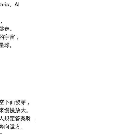
ris、AI
，
跳走。
的宇宙，
星球。
空下面發芽，
來慢慢放大。
人規定答案呀，
奔向遠方。
長大，