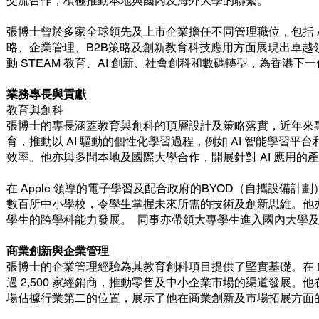
交流合作，積極推動本地與國內及海外大學的聯繫。
張博士曾於多家全球領先及上市企業擔任不同管理職位，包括 Apple、N
略、企業管理、B2B策略及創新教育科技應用方面展現出卓
動 STEAM 教育、AI 創新、社會創科和數碼轉型，為香
業務專長與貢獻
教育與創科
張博士的專長涵蓋教育與創科的頂層設計及策略落實，近年來專
育，推動以 AI 驅動的個性化學習過程，例如 AI 智能學習平台和 immer
效率。他亦與多間本地及國際大學合作，開展針對 AI 應用
在 Apple 領導的電子學習及配合政府的BYOD（自攜設備計
數百所中小學校，令學生掌握未來所需的技術及創新思維。他
學生的跨學科能力發展。 同事亦帶領大專學生進入國內大學
商業創新與企業管理
張博士的企業管理經驗為其教育創科項目提供了堅實基礎。在 NEC
過 2,500 家經銷商，推動零售及中小企業市場的渠道發展。他
場佔據行業第二的位置，展示了他在商業創新及市場拓展方面