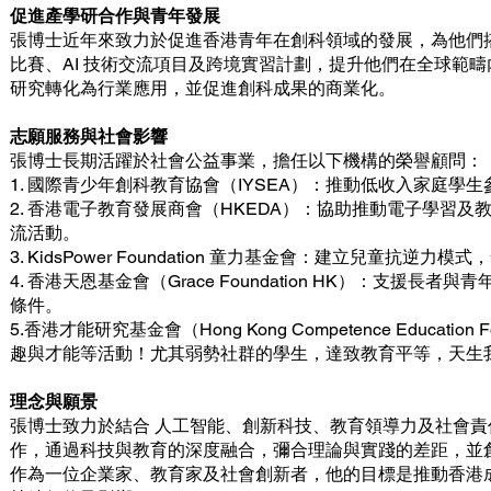
促進產學研合作與青年發展
張博士近年來致力於促進香港青年在創科領域的發展，為他們
比賽、AI 技術交流項目及跨境實習計劃，提升他們在全球範
研究轉化為行業應用，並促進創科成果的商業化。
志願服務與社會影響
張博士長期活躍於社會公益事業，擔任以下機構的榮譽顧問
1. 國際青少年創科教育協會（IYSEA）：推動低收入家庭學生參
2. 香港電子教育發展商會（HKEDA）：協助推動電子學習
流活動。
3. KidsPower Foundation 童力基金會：建立兒
4. 香港天恩基金會（Grace Foundation HK）：
條件。
5.香港才能研究基金會（Hong Kong Competence Educa
趣與才能等活動！尤其弱勢社群的學生，達致教育平等，天生
理念與願景
張博士致力於結合 人工智能、創新科技、教育領導力及社會
作，通過科技與教育的深度融合，彌合理論與實踐的差距，並
作為一位企業家、教育家及社會創新者，他的目標是推動香港