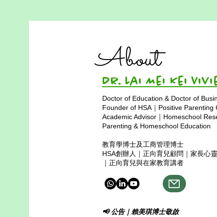
在家教育全解：優勢、方法與
資源
About
在家教育是一種靈活且個人化的學
習方式，孩子在非傳統學校環境中
學習，通常由家長、導師或線上教
Dr. Lai Mei Kei 
師指導。近年來，越來越多香港家
庭選擇在家教育，以配合孩子的學
Doctor of Education & Doctor of Busi
習速度、興趣與價值觀。本章節將
Founder of HSA｜Positive Parenting
深入探討在家教育的主要優勢、多
Academic Advisor｜Homeschool Resea
元教學方法，以及幫助家庭作出明
Parenting & Homeschool Education
智選擇的實用資源，共同打造有意
教育學博士及工商管理博士
義的...
HSA創辦人｜正向育兒顧問｜家長心
｜正向育兒與在家教育講者
📢 公告｜賴美琪博士敬啟