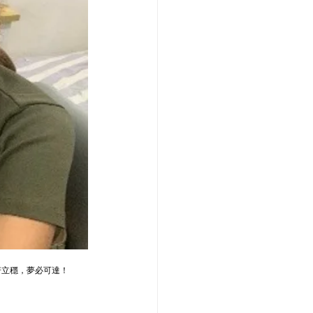
若立穩，夢必可達！