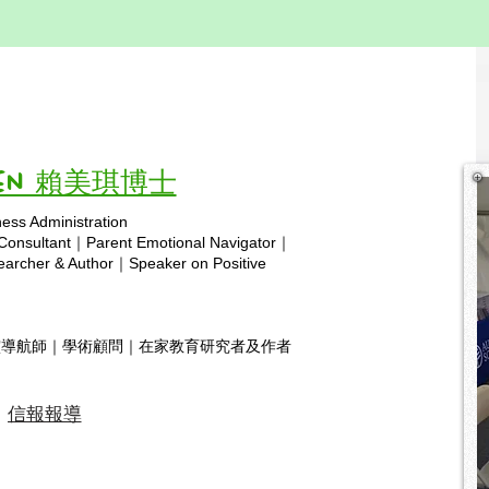
家庭教育的核心：培養積極穩
在家
定的心態
Par
總結: 家庭教育或親子教育應該是
取，
一個共同成長和学習的旅程。
17
生。
Vivien 賴美琪博士
ness Administration
Copyright © 2025 hsa.com
 Consultant｜Parent Emotional Navigator｜
rcher & Author｜Speaker on Positive
靈導航師｜學術顧問｜在家教育研究者及作者
信報報導