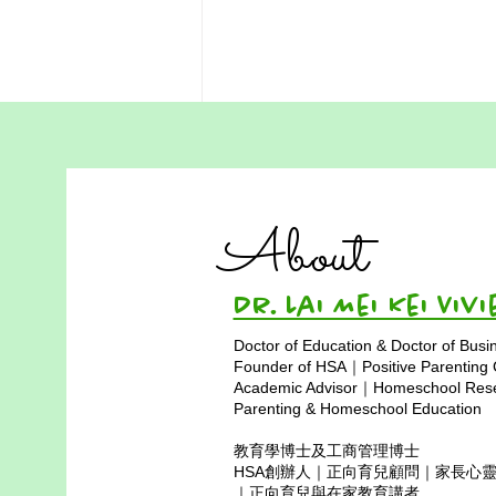
跟孩子一起打敗問題，不是跟
問題一起打敗孩子
About
在香港，孩子從小就在競爭中長
大：功課、排名、補習、面試……
家長和孩子都被壓得喘不過氣。當
Dr. Lai Mei Kei 
孩子出現情緒或學習困難時，我們
往往急於修正孩子，而不是理解孩
Doctor of Education & Doctor of Busi
子。 但事實是：孩子不是問題，
Founder of HSA｜Positive Parenting
孩子是被問題困住了。 家長故
Academic Advisor｜Homeschool Resea
事：從指責到同行 阿欣的小三兒
Parenting & Homeschool Education
子浩浩因功課壓力而每天崩潰。老
教育學博士及工商管理博士
師說浩浩不專心，補習老師說他不
HSA創辦人｜正向育兒顧問｜家長心
努力，親戚說他被寵壞。 直到浩
｜正向育兒與在家教育講者