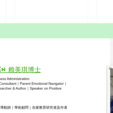
「免費香港在家教育學習資源
香港
計劃」由賴博士（Dr. Lai）帶
｜歡
領
Dr Lai 擁有 24 年在家教育經驗，
誠邀
同時是一位在家教育研究者、作
香港
者，以及前香港在家教育導師。多
嘅「
Vivien 賴美琪博士
年來，她透過研究、寫作和前線支
將於 
援，陪伴無數家庭走過教育路上的
上午
ness Administration
挑戰。她最引以為傲的成果之一，
灘 
Copyright © 2025 hsa.com
 Consultant｜Parent Emotional Navigator｜
是成功帶領女兒 Paris 由在家教育
齊嚟
rcher & Author｜Speaker on Positive
升讀本地大學，並於 15 歲入學，
認識
充分展現了在家教育的力量，以及
在家
香港家庭的堅毅與可能性。 Paris
育兒
靈導航師｜學術顧問｜在家教育研究者及作者
現為 18 歲的大學四年級學生，主
報名