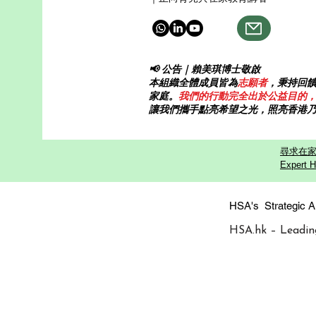
浩哭著說：「我不是不想做好，我
真的做不到。」 阿欣才明白——
孩子需要的
📢 公告｜賴美琪博士敬啟
本組織全體成員皆為
志願者
，秉持回
家庭。
我們的行動完全出於公益目的
讓我們攜手點亮希望之光，照亮香港
尋求在家
Expert H
HSA's Strategi
HSA.hk – Leadin