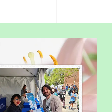
在家教育家庭面對面聚會
迎一家大細參加
各位在家教育家庭一齊參加由
在家教育協會（HSA）舉辦
在家教育家庭聚會」！ 活動
2026年1月30日（星期五）
11時至下午3時 喺 愉景灣沙
舉行。歡迎大家帶住小朋友一
放鬆、交流、分享經驗，同時
更多同行家庭。 無論你已經
教育，或者對在家教育、正向
有興趣，都非常歡迎加入。
時請提供姓名同參加人數。