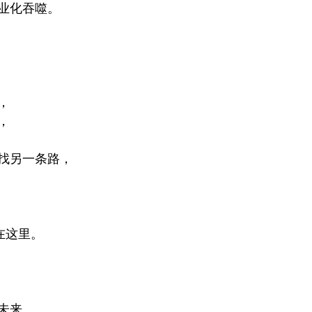
业化吞噬。
，
，
找另一条路，
区在这里。
未来。