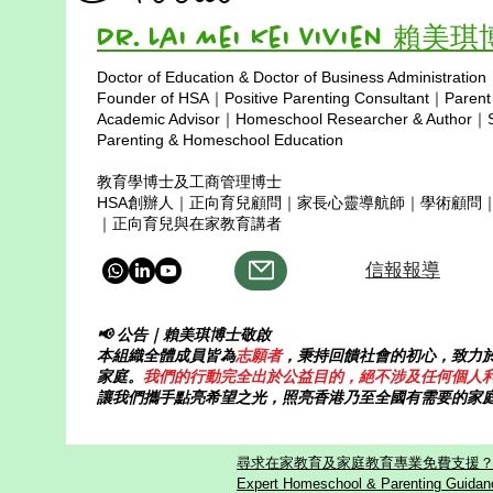
names from the
成為有責任感、熱愛學習的人，那
had invited m
Dr. Lai Mei Kei Vivien 賴美
麼最有效的方法不是催促、不是說
to help fill th
教，而是 以身作則。 當父母願意
Doctor of Education & Doctor of Business Administration
participants. 
先把關係放在第一位，給孩子安全
Copyright © 2025
Founder of HSA｜Positive Parenting Consultant｜Parent
called man
感與信任，他們自然願意靠近、願
Academic Advisor｜Homeschool Researcher & Author｜Sp
意模仿。 我們在日常生活中如何
Parenting & Homeschool Education
面對工作、如何處理情緒、如何對
教育學博士及工商管理博士
待他人、如何保持好奇心，孩子都
HSA創辦人｜正向育兒顧問｜家長心靈導航師｜學術顧問
默默記在心裡。 父母的每一個選
｜正向育兒與在家教育講者
擇、每一個態度，都是孩子最真實
信報報導
的教材
📢 公告｜賴美琪博士敬啟
本組織全體成員皆為
志願者
，秉持回饋社會的初心，致力
家庭。
我們的行動完全出於公益目的，絕不涉及任何個人
讓我們攜手點亮希望之光，照亮香港乃至全國有需要的家
尋求在家教育及家庭教育專業免費支援？歡迎
Expert Homeschool & Parenting Guidanc