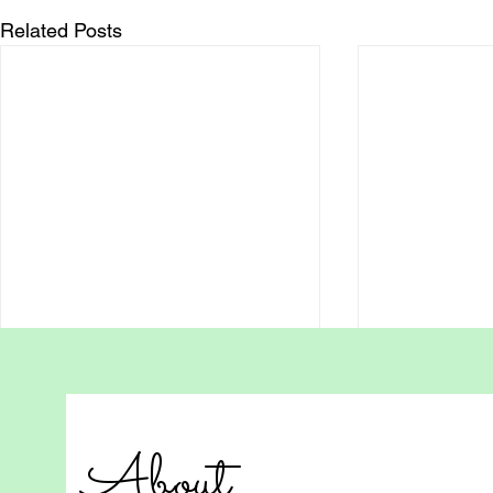
Related Posts
A Moment of
最好的教育是不教育
Chose to C
真正深遠的教育，不在於我們說了
Face‑to‑Fac
Homeschool ed
About
多少道理，而在於孩子每天「看
removed Sam a
見」了什麼。 如果我們希望孩子