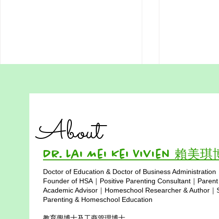
Be Yourself and Stay
Healthy Soc
Peaceful: The Core of
Lesson Wor
Positive Parenting
Positive parenting begins with the
As a homescho
About
parent’s inner peace. When you
the most impo
stay calm, grounded, and true to
should teach 
who you are, your child feels safe
to our childre
Dr. Lai Mei Kei Vivien 賴美
to be themselves too. Your inner
socialize, but
Doctor of Education & Doctor of Business Administration
state becomes the environment
healthily. Not
Copyright © 2025
Founder of HSA｜Positive Parenting Consultant｜Parent
the
for th
Academic Advisor｜Homeschool Researcher & Author｜Sp
Parenting & Homeschool Education
教育學博士及工商管理博士