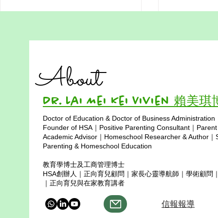
《夢想正在發芽》—— 香港在
《古學俊博
家教育學生主題曲
者》
About
《夢想正在發芽》是一首專為在家
清晨的第一道
自學學生創作的歌曲，歌詞以希
裡， 古學俊博士的聲音，像指南
望、勇氣與自由學習為核心，陪伴
針般堅定。 他看見每個孩子，都
Dr. Lai Mei Kei Vivien 賴美
孩子在自己的節奏中探索世界、培
藏著一片天空， 一句鼓勵
養興趣、讓夢想慢慢發芽。這首歌
眼神，就能點
Doctor of Education & Doctor of Business Administration
也象徵家庭教育社群的力量——孩
學俊博士，你是那
Copyright © 2025
Founder of HSA｜Positive Parenting Consultant｜Parent
子、家長與社群一起同行，讓每一
慧與溫柔，照亮前
Academic Advisor｜Homeschool Researcher & Author｜Sp
顆小小的種子都能找到屬於自己的
Parenting & Homeschool Education
士，你的心多堅強，
天空。 《夢想正在發芽》 填詞：
信教育能改變世
教育學博士及工商管理博士
Dr Lai & Paris 創作團隊：Dr
學習不是比賽
HSA創辦人｜正向育兒顧問｜家長心靈導航師｜學術顧問
Lai、Paris、AI 城市的節奏快得像
倒也算前進，
｜正向育兒與在家教育講者
風， 我們的步伐卻跟著心跳走。
他用耐心搭起
信報報導
家裡的課桌
懼， 在他的