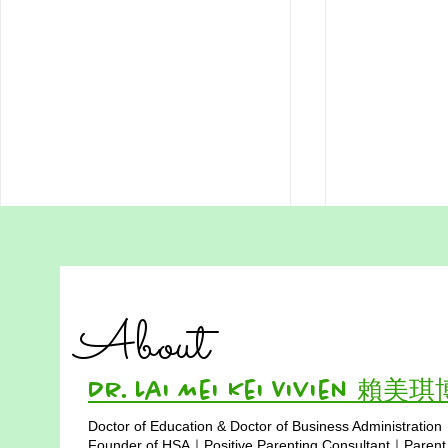
Growth-Companion
A Thank‑You
Parenting
Meenakshi
Kong Home
Parents often ask me, “If I stop
Dear Dr. Meenakshi, O
Communit
About
commanding my child, won’t they
the entire Ho
become lazy or unmotivated.”
homeschool c
This fear is understandable. Many
extend our dee
Dr. Lai Mei Kei Vivien 賴美
of us grew up in Chinese systems
your generous
Doctor of Education & Doctor of Business Administration
where obedience was praised,
American ho
Copyright © 2025
Founder of HSA｜Positive Parenting Consultant｜Parent