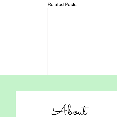
Related Posts
Let Your Dreams Set Sail:
The Homeschooling
Journey in Hong Kong
Within every child lies a dream
About
yearning to soar. For
homeschoolers in Hong Kong,