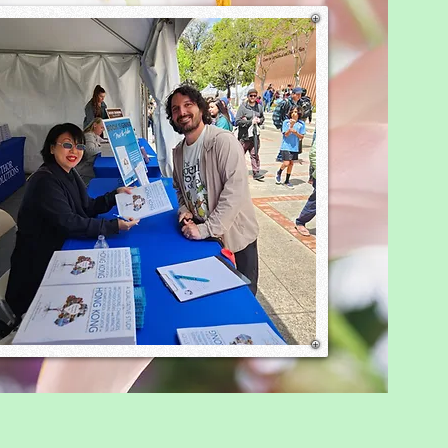
shing in every moment. We
t push children forward; we
 them to move with us.” —
ai, Waterwa