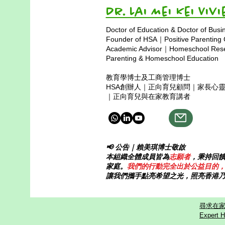
that dream charts a unique
Dr. Lai Mei Kei 
course—one that breaks free from
Doctor of Education & Doctor of Busi
classroom walls and rigid
Founder of HSA｜Positive Parenting
standards, and instead follows t
Academic Advisor｜Homeschool Resea
Parenting & Homeschool Education
教育學博士及工商管理博士
HSA創辦人｜正向育兒顧問｜家長心
｜正向育兒與在家教育講者
📢 公告｜賴美琪博士敬啟
本組織全體成員皆為
志願者
，秉持回
家庭。
我們的行動完全出於公益目的
讓我們攜手點亮希望之光，照亮香港
尋求在家
Expert H