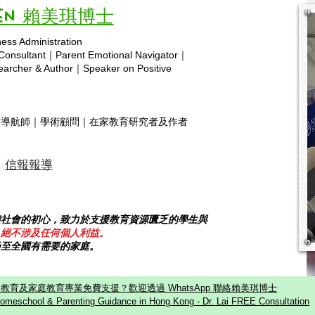
Mei Kei Vivien As a homeschool
nouri
Vivien 賴美琪博士
educator,...
do no
ness Administration
invite
Copyright © 2025 hsa.com
 Consultant｜Parent Emotional Navigator｜
Dr. L
rcher & Author｜Speaker on Positive
靈導航師｜學術顧問｜在家教育研究者及作者
信報報導
饋社會的初心，致力於支援教育資源匱乏的學生與
，絕不涉及任何個人利益。
乃至全國有需要的家庭。
教育及家庭教育專業免費支援？歡迎透過 WhatsApp 聯絡賴美琪博士
omeschool & Parenting Guidance in Hong Kong - Dr. Lai FREE Consultation