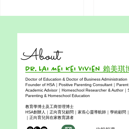
Hong Kong
香港在家自學真實案例：
Association (HS
Paris 如何從壓力中走出來，
Education 
找回學習動力
Hong Kong H
Rhory from 
About
有个叫 Paris 的女孩，在香港读小
Association (HSA) 
学四年级。她聪明、好奇，却在繁
Education Wo
重的作业压力下，渐渐失去了笑
from Californ
Dr. Lai Mei Kei Vivien 賴美
容。每天写不完的功课，让她的心
Education The
越缩越紧，连呼吸都变得沉重。有
Doctor of Education & Doctor of Business Administration
Education Adv
一天，她轻轻对妈妈说：“妈
Copyright © 2025
Founder of HSA｜Positive Parenting Consultant｜Parent
HSA families,
妈……我在学校不开心了。”“我能
Academic Advisor｜Homeschool Researcher & Author｜Sp
share
不能在家学习？”那不是任性，而
Parenting & Homeschool Education
是一个孩子被压得喘不过气的求
教育學博士及工商管理博士
救。从那以后，Paris 正式踏上了
HSA創辦人｜正向育兒顧問｜家長心靈導航師｜學術顧問
在家自学的道路，走向属于自己的
｜正向育兒與在家教育講者
成长节奏。Paris 的妈妈赖博士听