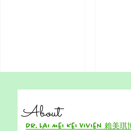
Does Univer
香港在家教育故事 ：孩子带
in the Age 
路，世界就是课堂
As artificial i
About
在香港，教育竞争从孩子三岁就开
accelerates a
始。抢幼儿园、抢小学、抢 Band
speed, a ques
1 中学、抢八大大学名额。每一步
classrooms, l
Dr. Lai Mei Kei Vivien 賴美
都像一场没有终点的赛跑。但在这
groups, home