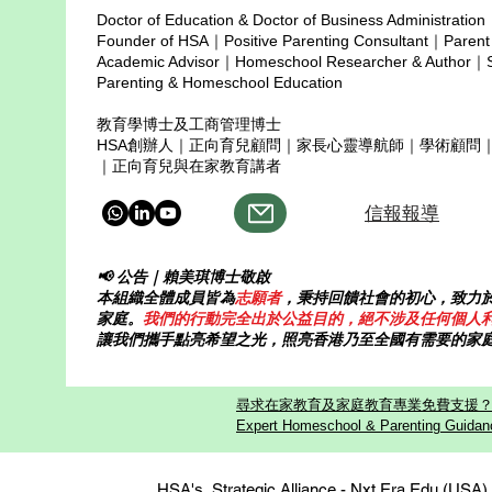
座城市里，也有一些家庭选择了另
Doctor of Education & Doctor of Business Administration
communities,
一条路——不是抢跑，而是让孩子
Copyright © 2025
Founder of HSA｜Positive Parenting Consultant｜Parent
Does universit
带路。Keiko Takahashi，就是其
Academic Advisor｜Homeschool Researcher & Author｜Sp
中一位。 Keiko用十多年的实践告
Parenting & Homeschool Education
诉我们：孩子的好奇心，比任何课
教育學博士及工商管理博士
程表都更有力量。 孩子带路，世
HSA創辦人｜正向育兒顧問｜家長心靈導航師｜學術顧問
界就是课堂。 Keiko 是三个孩子的
｜正向育兒與在家教育講者
妈妈。她的孩子精力旺盛
信報報導
📢 公告｜賴美琪博士敬啟
本組織全體成員皆為
志願者
，秉持回饋社會的初心，致力
家庭。
我們的行動完全出於公益目的，絕不涉及任何個人
讓我們攜手點亮希望之光，照亮香港乃至全國有需要的家
尋求在家教育及家庭教育專業免費支援？歡迎
Expert Homeschool & Parenting Guidanc
HSA's Strategic Alliance - Nxt Era