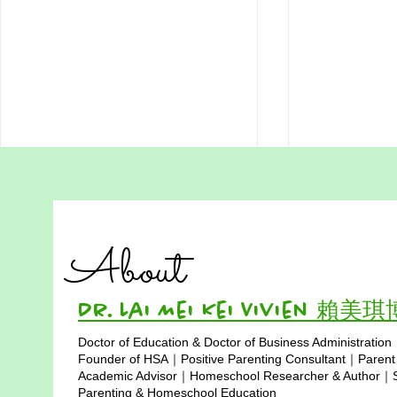
在家教育的媽媽，我愛妳 - 香
《夢想正在
港在家教育媽媽主題曲
家教育學生
About
填詞 : 賴美琪博士 (Dr Lai ) & Paris
《夢想正在發
創作團隊：賴美琪博士、Paris、
自學學生創作
人工智能（AI） 媽媽，我每天都
望、勇氣與自
Dr. Lai Mei Kei Vivien 賴美
愛妳 在家妳為我推開世界的窗 妳
孩子在自己的
以溫柔灌溉我的心土 教我在跌倒
養興趣、讓夢
Doctor of Education & Doctor of Business Administration
裡聽見自己的聲音 妳教我力量源
也象徵家庭教
Copyright © 2025
Founder of HSA｜Positive Parenting Consultant｜Parent
自心底 錯誤也是成長的呼吸 妳說
子、家長與社
Academic Advisor｜Homeschool Researcher & Author｜Sp
不完美也能前行 生命因此學會了
Parenting & Homeschool Education
顆小小的種子