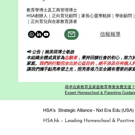
綻放與光明 當我在黑夜裡想放棄
天空。 《夢
教育學博士及工商管理博士
妳替我點亮一盞心燈 我的脈搏貼
Dr Lai & P
HSA創辦人｜正向育兒顧問｜家長心靈導航師｜學術顧問
著妳的節奏 妳的愛引領我走向更
Lai、Pari
｜正向育兒與在家教育講者
深的自己 媽媽
風， 我們的
信報報導
家裡的課桌
📢 公告｜賴美琪博士敬啟
本組織全體成員皆為
志願者
，秉持回饋社會的初心，致力
家庭。
我們的行動完全出於公益目的，絕不涉及任何個人
讓我們攜手點亮希望之光，照亮香港乃至全國有需要的家
尋求在家教育及家庭教育專業免費支援？歡迎
Expert Homeschool & Parenting Guidanc
HSA's Strategic Alliance - Nxt Era
HSA.hk – Leading Homeschool & Positive