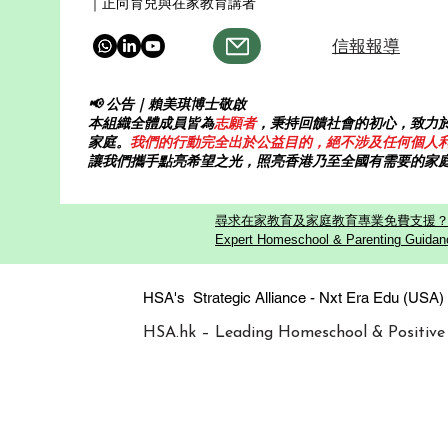
界就是课堂。 Keiko 是三个孩子的
着跑。我一直
｜正向育兒與在家教育講者
妈妈。她的孩子精力旺盛
虑的妈妈，但
信報報導
从 K1 就开
📢 公告｜賴美琪博士敬啟
本組織全體成員皆為
志願者
，秉持回饋社會的初心，致力
家庭。
我們的行動完全出於公益目的，絕不涉及任何個人
讓我們攜手點亮希望之光，照亮香港乃至全國有需要的家
尋求在家教育及家庭教育專業免費支援？歡迎
Expert Homeschool & Parenting Guidanc
HSA's Strategic Alliance - Nxt Era
HSA.hk – Leading Homeschool & Positive