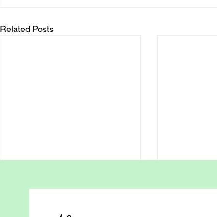
Related Posts
🎶《香港在家教育協會主題
教育就是生
曲》
社會是最好的
慢慢學，慢慢飛， 孩子笑容是最
的教材。 在家庭教育的旅程中，