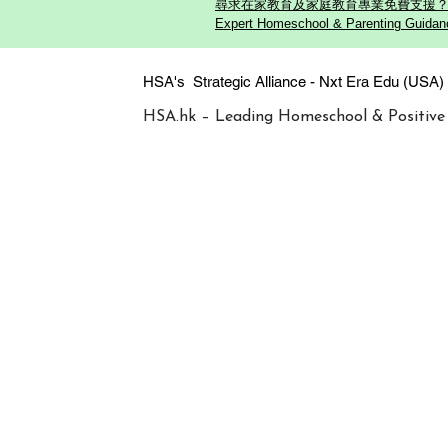
尋求在家教育及家庭教育專業免費支援？歡迎
Expert Homeschool & Parenting Guidanc
HSA's Strategic Alliance - Nxt Era
HSA.hk – Leading Homeschool & Positive