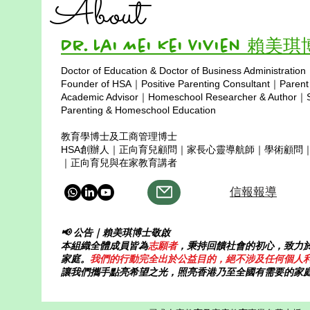
About
珍貴。 不比較，不怕累， 幸福在
我們常常以為
每天悄悄加倍。 陪著他們走過每
課室、練習冊
Dr. Lai Mei Kei Vivien 賴美
個季節， 看夢想在心裡慢慢浮
學計劃。但其
現。 香港在家教育協會， 家庭一
不是一套制度
Doctor of Education & Doctor of Business Administration
起向前飛。 自由學習，愛作後
式。 教育就是生活本身。孩子每
Copyright © 2025
Founder of HSA｜Positive Parenting Consultant｜Parent
盾， 孩子的光芒照亮整個世界。
天所看見、所
Academic Advisor｜Homeschool Researcher & Author｜Sp
孩子的幸福，是我們心裡 最重
Parenting & Homeschool Education
切，都在塑造
要、最重要的關注位。 不必快，
方式與生命態
教育學博士及工商管理博士
不必追， 跟著孩子的節奏向前。
何課本都更深刻
HSA創辦人｜正向育兒顧問｜家長心靈導航師｜學術顧問
每一步、每一天， 幸福就在我們
會，是孩子最
｜正向育兒與在家教育講者
身邊。 香港在家教育協會，
們帶孩子走進
信報報導
📢 公告｜賴美琪博士敬啟
本組織全體成員皆為
志願者
，秉持回饋社會的初心，致力
家庭。
我們的行動完全出於公益目的，絕不涉及任何個人
讓我們攜手點亮希望之光，照亮香港乃至全國有需要的家