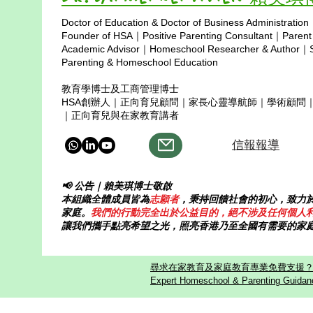
have we noticed that parents are
settings; hom
Doctor of Education & Doctor of Business Administration
just as stressed—constantly
and author in
Copyright © 2025
Founder of HSA｜Positive Parenting Consultant｜Parent
paying monthly
homeschool t
Academic Advisor｜Homeschool Researcher & Author｜Sp
Parenting & Homeschool Education
教育學博士及工商管理博士
HSA創辦人｜正向育兒顧問｜家長心靈導航師｜學術顧問
｜正向育兒與在家教育講者
信報報導
📢 公告｜賴美琪博士敬啟
本組織全體成員皆為
志願者
，秉持回饋社會的初心，致力
家庭。
我們的行動完全出於公益目的，絕不涉及任何個人
讓我們攜手點亮希望之光，照亮香港乃至全國有需要的家
尋求在家教育及家庭教育專業免費支援？歡迎
Expert Homeschool & Parenting Guidanc