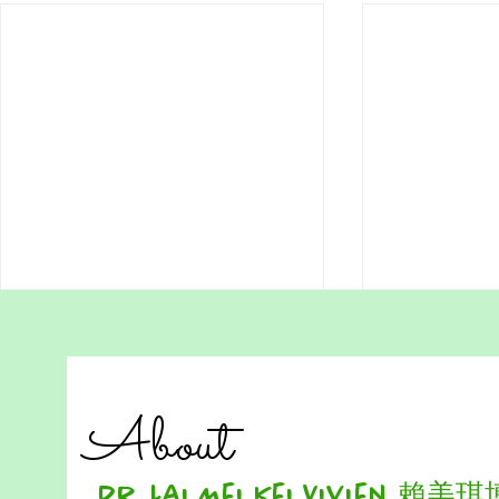
Real change in education
Walking Be
and parenting begins with a
Ethics in 
shift in thinking—not just a
Research i
In traditional education, children
A Reflection b
change in setting
About
are often overwhelmed by
Vivien (Home
demanding learning activities and
with 24 years
tightly packed schedules. But
experience in 
Dr. Lai Mei Kei Vivien 賴美