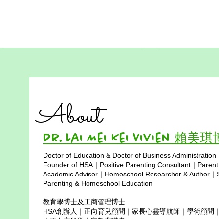
AI Ethics for Hong Kong
Mistakes an
Homeschool Students
Growth Chec
New Way to
For more Free worksheets, visit
In Hong Kong’
About
https://www.hsa.hk/hsafreeworksh
school system
eets What Is AI Ethics? 什麼是 AI
taught—explic
倫理？ AI ethics is about making
that success 
Dr. Lai Mei Kei Vivien 賴美
sure AI is used in a safe, fair, and
score of 95% i
Doctor of Education & Doctor of Business Administration
kind way. It teaches us to check
a trigger for c
Copyright © 2025
Founder of HSA｜Positive Parenting Consultant｜Parent
AI’s
“Why n
Academic Advisor｜Homeschool Researcher & Author｜Sp
Parenting & Homeschool Education
教育學博士及工商管理博士
HSA創辦人｜正向育兒顧問｜家長心靈導航師｜學術顧問