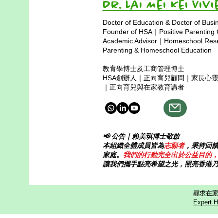
Dr. Lai Mei Kei 
容。每天写不完的功课，让她的心
越缩越紧，连呼吸都变得沉重。有
Doctor of Education & Doctor of Busi
一天，她轻轻对妈妈说：“妈
Founder of HSA｜Positive Parenting
妈……我在学校不开心了。”“我能
Academic Advisor｜Homeschool Resea
不能在家学习？”那不是任性，而
Parenting & Homeschool Education
是一个孩子被压得喘不过气的求
教育學博士及工商管理博士
救。从那以后，Paris 正式踏上了
HSA創辦人｜正向育兒顧問｜家長心
在家自学的道路，走向属于自己的
｜正向育兒與在家教育講者
成长节奏。Paris 的妈妈赖博士听
见女儿的心声，没有像许多家
📢 公告｜賴美琪博士敬啟
本組織全體成員皆為
志願者
，秉持回
家庭。
我們的行動完全出於公益目的
讓我們攜手點亮希望之光，照亮香港
尋求在家
Expert H