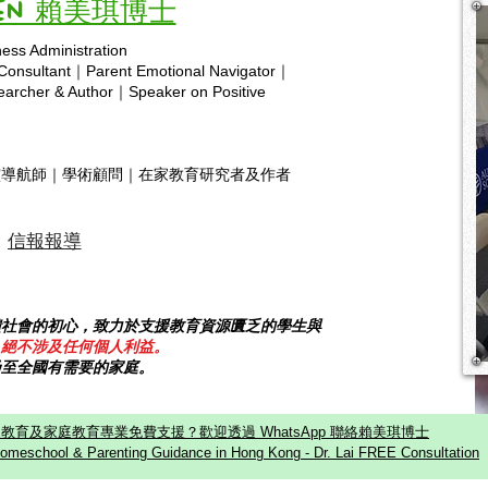
big thank you to my daughter,
feeli
Vivien 賴美琪博士
Paris, who has spent many late
emoti
ness Administration
nights designing and creating the
found
Copyright © 2025 hsa.com
 Consultant｜Parent Emotional Navigator｜
first full AI home
educa
rcher & Author｜Speaker on Positive
靈導航師｜學術顧問｜在家教育研究者及作者
信報報導
饋社會的初心，致力於支援教育資源匱乏的學生與
，絕不涉及任何個人利益。
乃至全國有需要的家庭。
教育及家庭教育專業免費支援？歡迎透過 WhatsApp 聯絡賴美琪博士
omeschool & Parenting Guidance in Hong Kong - Dr. Lai FREE Consultation