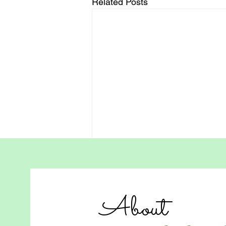
Related Posts
香港在家自學真實案例：
Paris 如何從壓力中走出來，
找回學習動力
About
有个叫 Paris 的女孩，在香港读小
学四年级。她聪明、好奇，却在繁
重的作业压力下，渐渐失去了笑