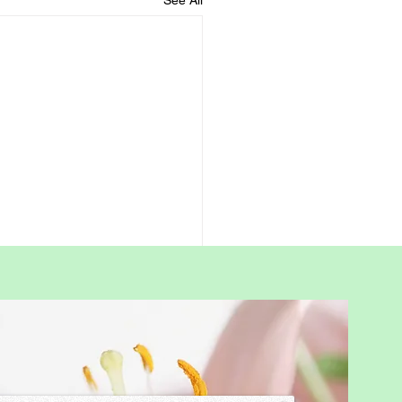
See All
itional School or
schooling in Hong
g?
ent‑Friendly Explanation As
ts, we all want the same
: for our children to grow up