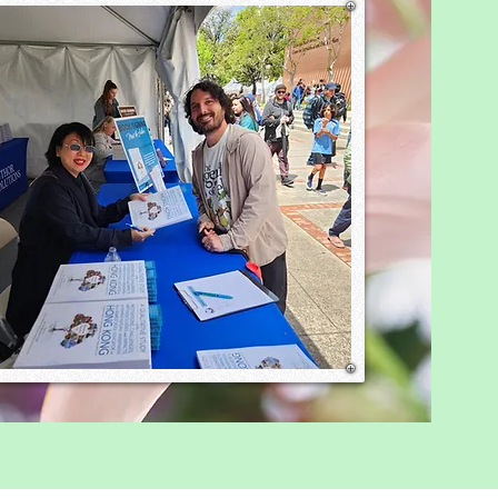
ng safe, happy, and
onally healthy. That is the
ation of any meaningful
tion. So