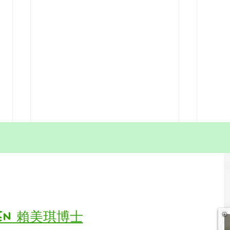
Homeschool ≠ 脱產教
不要
育 (full‑time withdrawal
雨，
from school for
脱產教育 (full‑time withdrawal
作為
exam‑focused tutoring)
from school for exam‑focused
到太多家
tutoring) Many parents have
業創
Vivien 賴美琪博士
recently asked me whether
失去平靜。 這
homeschooling simply means 脱
是不努