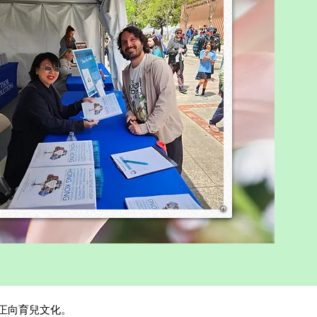
，而是不知道為什麼要學。
的孩子不是被學校壓垮，而是
」壓垮。 成績、排名、
較—— 把孩子變成戰
而被逼成為戰士的孩子，是沒
們沒有快樂，只有
與壓力。 孩子不是項目，他
們是生命。 生命需要陽光，而
，攜手促進正向育兒文化。