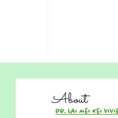
善之所以難寫，不是因為筆
畫，而是因為人心
About
善，看似簡單，卻是人心中最難保
持的形狀。它不像筆畫，只要照着
順序就能寫好；它需要在複雜的人
Dr. Lai Mei Kei 
際之間保持清明、柔軟與原則。尤
其在以家庭為核心的