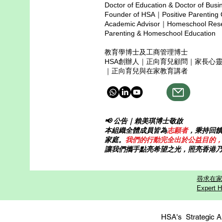
Doctor of Education & Doctor of Busi
homeschooling 社群裡，善不是
Founder of HSA｜Positive Parenting
天生，而是在壓力、誤解與差異中
Academic Advisor｜Homeschool Resea
一次次選擇出來的。 在社群中，
Parenting & Homeschool Education
善不是討好，而是界線。它不是迎
教育學博士及工商管理博士
合，而是守住原則；不是讓所有人
HSA創辦人｜正向育兒顧問｜家長心
舒服，而是讓社群不偏離初心。真
｜正向育兒與在家教育講者
正的善需要在必要時說真話、維持
秩序、保護弱者。 因此，善的領
導者常常
📢 公告｜賴美琪博士敬啟
本組織全體成員皆為
志願者
，秉持回
家庭。
我們的行動完全出於公益目的
讓我們攜手點亮希望之光，照亮香港
尋求在家
Expert H
HSA's Strategi