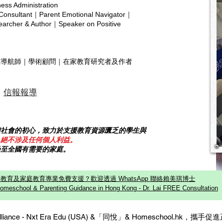
ness Administration
產教育. I was genuinely surprised
想學
Copyright © 2025 hsa.com
 Consultant｜Parent Emotional Navigator｜
by this misunderstanding. Homes
香港
rcher & Author｜Speaker on Positive
被「期待
補習、比
士，
靈導航師｜學術顧問｜在家教育研究者及作者
有童年的； 他
任務
信報報導
饋社會的初心，致力於支援教育資源匱乏的學生與
，絕不涉及任何個人利益。
乃至全國有需要的家庭。
教育及家庭教育專業免費支援？歡迎透過 WhatsApp 聯絡賴美琪博士
omeschool & Parenting Guidance in Hong Kong - Dr. Lai FREE Consultation
c Alliance - Nxt Era Edu (USA) &「同悅」& Homeschool.hk